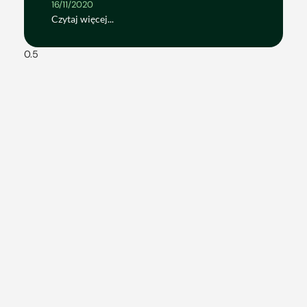
16/11/2020
Czytaj więcej...
Dlaczego warto z
nami
współpracować?
Kancelaria CDP to ponad
30 lat doświadczenia w
audytach finansowych,
doradztwie podatkowym
i rachunkowości
.