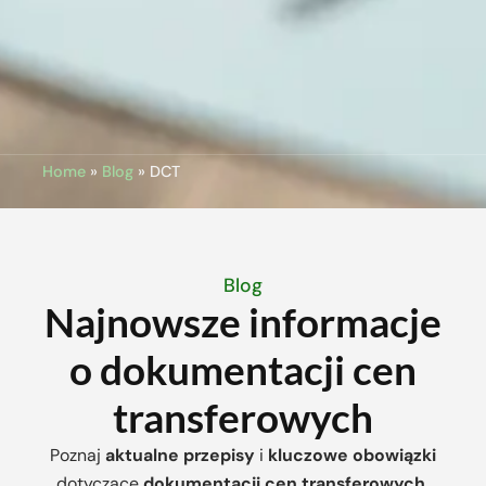
Home
»
Blog
»
DCT
Blog
Najnowsze informacje
o dokumentacji cen
transferowych
Poznaj
aktualne przepisy
i
kluczowe obowiązki
dotyczące
dokumentacji cen transferowych
.