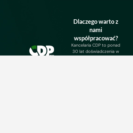
Dlaczego warto z
nami
współpracować?
Kancelaria CDP to ponad
30 lat doświadczenia w
audytach finansowych,
doradztwie podatkowym
i rachunkowości
.
Profesjonalizm,
transparentność i zaufanie
to nasze priorytety.
Szczecin
Gorzów Wielkopolski
Kancelaria Biegłych
ul. Małopolska 7/2,
Rewidentów CDP
70-413 Szczecin
Sp. z o.o.
Sekretariat: +48 95