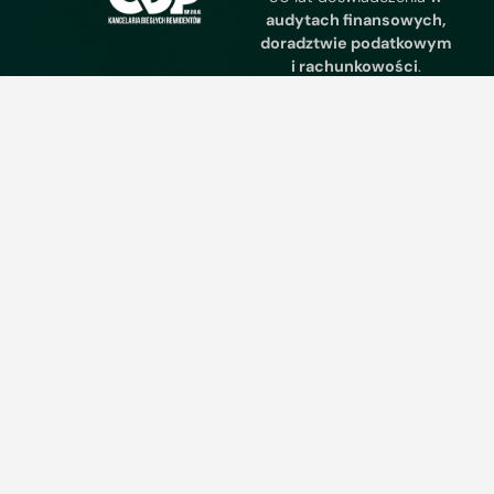
audytach finansowych,
doradztwie podatkowym
i rachunkowości
.
Profesjonalizm,
transparentność i zaufanie
to nasze priorytety.
Szczecin
Gorzów Wielkopolski
Kancelaria Biegłych
ul. Małopolska 7/2,
Rewidentów CDP
70-413 Szczecin
Sp. z o.o.
Sekretariat: +48 95
ul. Czereśniowa 6,
735 9640
66-400 Gorzów
Dział Księgowości:
Wlkp
+48 601 889 906
Sekretariat: +48 95
Dział Kadr: +48 601
735 9640
880 272
Dział Księgowości:
Dział Doradztwa: