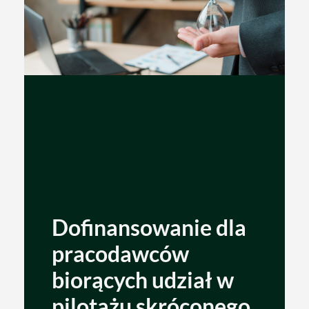
Dofinansowanie dla
pracodawców
biorących udział w
pilotażu skróconego