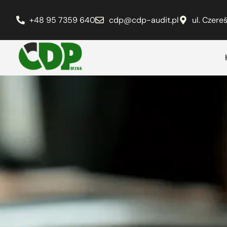
+48 95 7359 640
cdp@cdp-audit.pl
ul. Czer