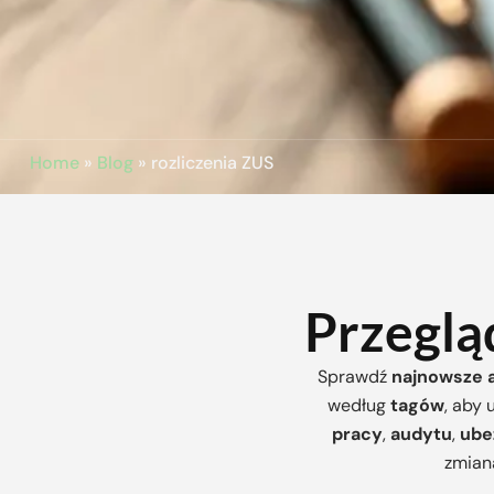
Home
»
Blog
»
rozliczenia ZUS
Przeglą
Sprawdź
najnowsze 
według
tagów
, aby 
pracy
,
audytu
,
ube
zmian