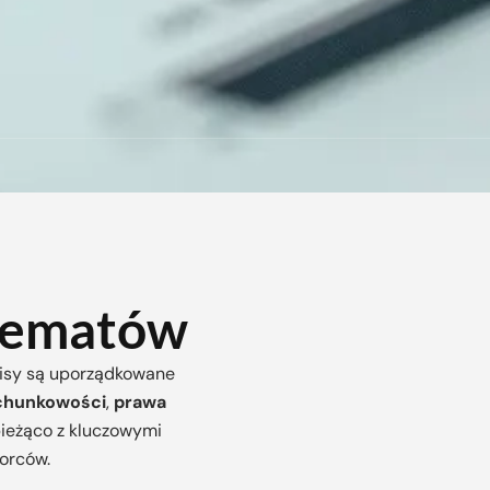
 tematów
pisy są uporządkowane
chunkowości
,
prawa
bieżąco z kluczowymi
orców.