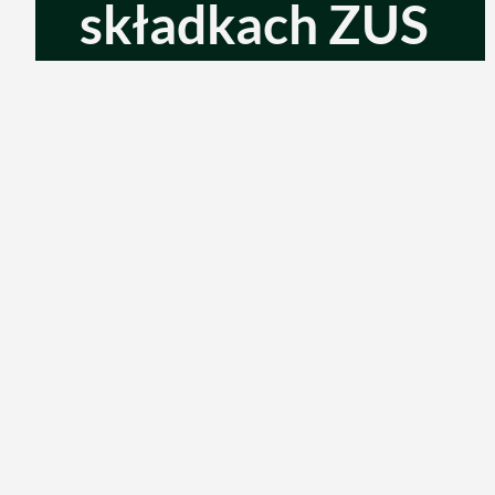
składkach ZUS
09/02/2026
Czytaj więcej...
Dlaczego wart
Kancelaria CDP to 
Profesjonalizm, tra