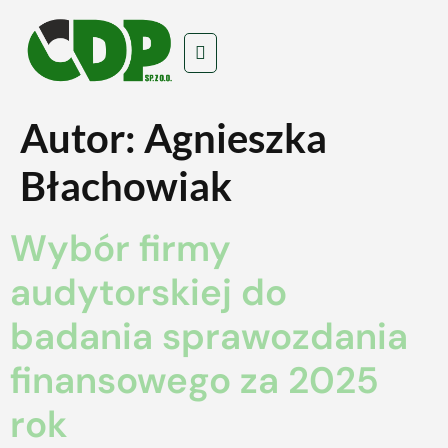
Autor:
Agnieszka
Błachowiak
Wybór firmy
audytorskiej do
badania sprawozdania
finansowego za 2025
rok