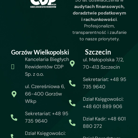
30 lat doświadczenia w
audytach finansowych,
doradztwie podatkowym
i rachunkowości
.
Profesjonalizm,
transparentność i zaufanie
to nasze priorytety.
Szczecin
Gorzów Wielkopolski
Kancelaria Biegłych
ul. Małopolska 7/2,
Rewidentów CDP
70-413 Szczecin
Sp. z o.o.
Sekretariat: +48 95
ul. Czereśniowa 6,
735 9640
66-400 Gorzów
Dział Księgowości:
Wlkp
+48 601 889 906
Sekretariat: +48 95
Dział Kadr: +48 601
735 9640
880 272
Dział Księgowości: