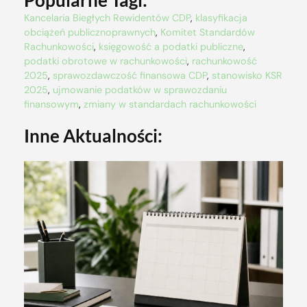
Kancelaria Biegłych Rewidentów CDP
,
klasyfikacja
obciążeń publicznoprawnych
,
Komitet Standardów
Rachunkowości
,
księgowość a podatki publiczne
,
podatki obrotowe w rachunkowości
,
rachunkowość
2025
,
sprawozdawczość finansowa CDP
,
stanowisko KSR
2025
,
ujmowanie podatków w sprawozdaniu
finansowym
,
zmiany w standardach rachunkowości
Inne Aktualności: