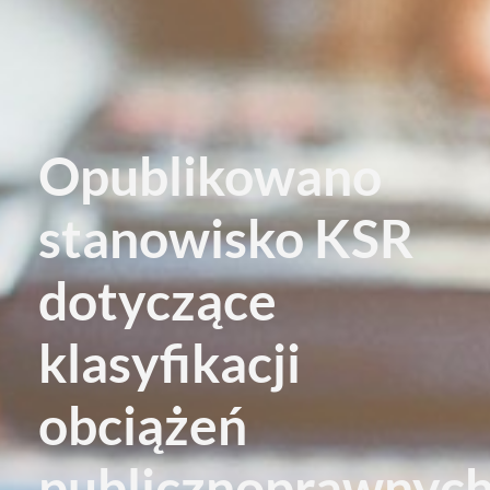
Opublikowano
stanowisko KSR
dotyczące
klasyfikacji
obciążeń
publicznoprawnyc