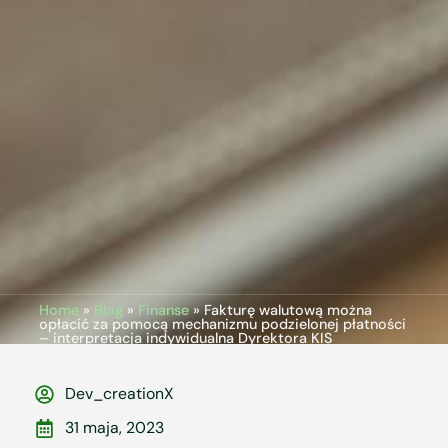
Home
»
Blog
»
Finanse
»
Fakturę walutową można
opłacić za pomocą mechanizmu podzielonej płatności
– interpretacja indywidualna Dyrektora KIS
Dev_creationX
31 maja, 2023