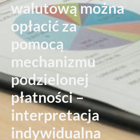
walutową można
opłacić za
pomocą
mechanizmu
podzielonej
płatności –
interpretacja
indywidualna