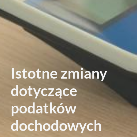
Istotne zmiany
dotyczące
podatków
dochodowych