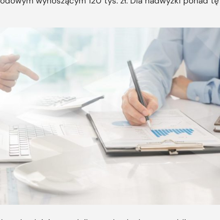
hodowym wynoszącym 120 tys. zł. Dla nadwyżki ponad t
.