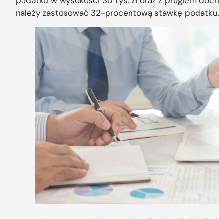
podatku w wysokości 30 tys. zł oraz z progiem doc
należy zastosować 32-procentową stawkę podatku