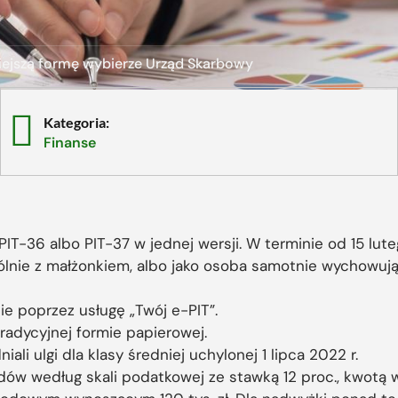
niejszą formę wybierze Urząd Skarbowy
Kategoria:
Finanse
PIT-36 albo PIT-37 w jednej wersji. W terminie od 15 lut
pólnie z małżonkiem, albo jako osoba samotnie wychowuj
e poprzez usługę „Twój e-PIT”.
radycyjnej formie papierowej.
ali ulgi dla klasy średniej uchylonej 1 lipca 2022 r.
dów według skali podatkowej ze stawką 12 proc., kwotą 