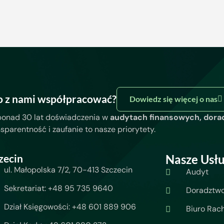
o z nami współpracować?
Dowiedz się więcej o nas
ponad 30 lat doświadczenia w
audytach finansowych, dora
nsparentność i zaufanie to nasze priorytety.
zecin
Nasze Usłu
ul. Małopolska 7/2, 70-413 Szczecin
Audyt
Sekretariat: +48 95 735 9640
Doradztw
Dział Księgowości: +48 601 889 906
Biuro Rac