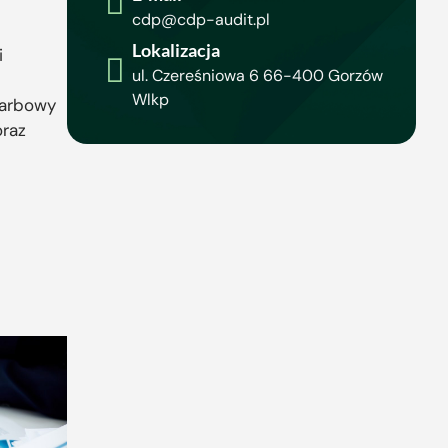
cdp@cdp-audit.pl
Lokalizacja
i
ul. Czereśniowa 6 66-400 Gorzów
Wlkp
karbowy
oraz