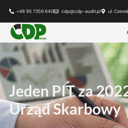
+48 95 7359 640
cdp@cdp-audit.pl
ul. Czer
Jeden PIT za 2022
Urząd Skarbowy