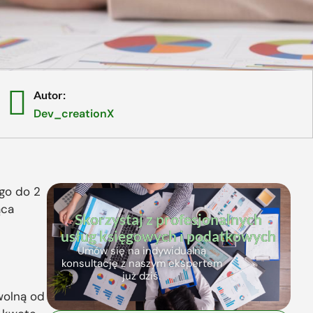
Autor:
Dev_creationX
ego do 2
ąca
Skorzystaj z profesjonalnych
usług księgowych i podatkowych
Umów się na indywidualną
konsultację z naszym ekspertem
już dziś.
wolną od