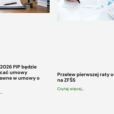
 2026 PIP będzie
ałcać umowy
Przelew pierwszej raty 
rawne w umowy o
na ZFŚS
Czytaj więcej...
..