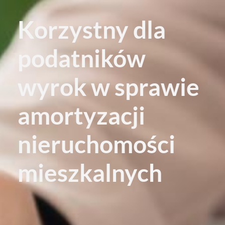
Korzystny dla
podatników
wyrok w sprawie
amortyzacji
nieruchomości
mieszkalnych