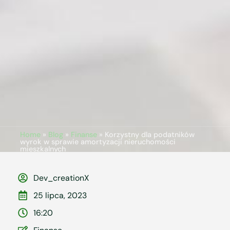
Home
»
Blog
»
Finanse
»
Korzystny dla podatników
wyrok w sprawie amortyzacji nieruchomości
mieszkalnych
Dev_creationX
25 lipca, 2023
16:20