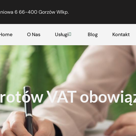
eśniowa 6 66-400 Gorzów Wlkp.
Home
O Nas
Usługi
Blog
Kontakt
rotów VAT obowiąz