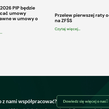
 2026 PIP będzie
ałcać umowy
Przelew pierwszej raty 
rawne w umowy o
na ZFŚS
Czytaj więcej...
..
o z nami współpracować?
Dowiedz się więcej o nas