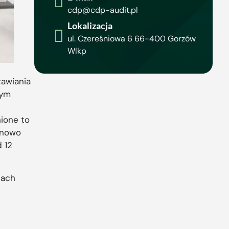
cdp@cdp-audit.pl
Lokalizacja
ul. Czereśniowa 6 66-400 Gorzów
Wlkp
tawiania
tym
ione to
inowo
 12
sach