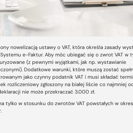
zony nowelizacją ustawy o VAT, która określa zasady wys
 Systemu e-Faktur. Aby móc ubiegać się o zwrot VAT w 
turyzowane (z pewnymi wyjątkami, jak np. wystawianie
zczonymi). Dodatkowe warunki, które muszą zostać spełn
strowanym jako czynny podatnik VAT i musi składać term
 rozliczeniowy zgłoszony na białej liście co najmniej od
eklaracji nie może przekraczać 3.000 zł.
na tylko w stosunku do zwrotów VAT powstałych w okre
.