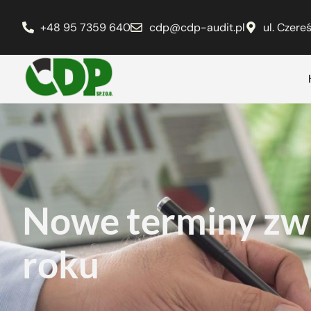
+48 95 7359 640
cdp@cdp-audit.pl
ul. Czer
Nowe terminy zw
roku