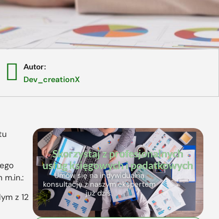
Autor:
Dev_creationX
tu
Skorzystaj z profesjonalnych
usług księgowych i podatkowych
iego
Umów się na indywidualną
m.in.:
konsultację z naszym ekspertem
już dziś.
dym z 12