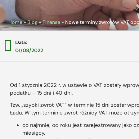
Home
»
Blog
»
Finanse
»
Nowe terminy zwrotów VAT obo
Data:
01/08/2022
Od 1 stycznia 2022 r. w ustawie o VAT zostały wpr
podatku – 15 dni i 40 dni.
Tzw. „szybki zwrot VAT” w terminie 15 dni został w
Ładu. W tym terminie zwrot różnicy VAT może otrzym
co najmniej od roku jest zarejestrowany jako 
miesięcy,