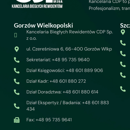
Kancelaria CDP to 
Profesjonalizm, tra
Gorzów Wielkopolski
Szc
Kancelaria Biegłych Rewidentów CDP Sp.
z o.o.
ul. Czereśniowa 6, 66-400 Gorzów Wlkp
Sekretariat: +48 95 735 9640
Dział Księgowości: +48 601 889 906
Dział Kadr: +48 601 880 272
Dział Doradztwa: +48 601 880 614
Dział Ekspertyz / Badania: +48 601 883
434
Fax: +48 95 735 9641