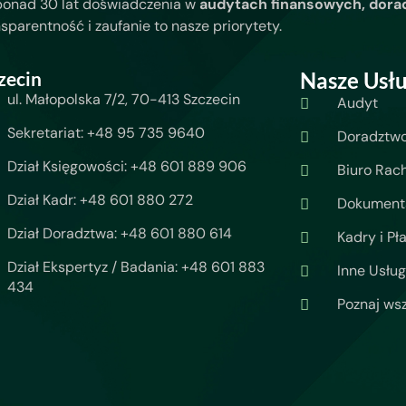
ponad 30 lat doświadczenia w
audytach finansowych, dora
nsparentność i zaufanie to nasze priorytety.
zecin
Nasze Usłu
ul. Małopolska 7/2, 70-413 Szczecin
Audyt
Sekretariat: +48 95 735 9640
Doradztw
Dział Księgowości: +48 601 889 906
Biuro Rac
Dział Kadr: +48 601 880 272
Dokumenta
Dział Doradztwa: +48 601 880 614
Kadry i Pł
Dział Ekspertyz / Badania: +48 601 883
Inne Usług
434
Poznaj wsz