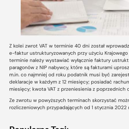
Z kolei zwrot VAT w terminie 40 dni został wprowad
e-faktur ustrukturyzowanych przy użyciu Krajowego
terminie należy wystawiać wyłącznie faktury ustruk
paragonów z NIP nabywcy, które są fakturami upros
m.in. co najmniej od roku podatnik musi być zareje
deklaracje w każdym z 12 miesięcy; posiadać rachunek
miesięcy; kwota VAT z przeniesienia z poprzednich d
Ze zwrotu w powyższych terminach skorzystać moż
rozliczeniowych przypadających od 1 stycznia 2022 r