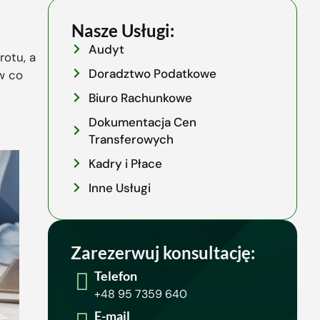
Nasze Usługi:
Audyt
otu, a
Doradztwo Podatkowe
w co
Biuro Rachunkowe
Dokumentacja Cen
Transferowych
Kadry i Płace
Inne Usługi
Zarezerwuj konsultację:
Telefon
+48 95 7359 640
E-mail