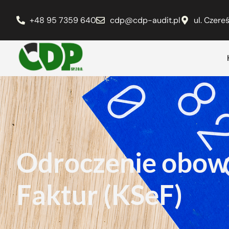
+48 95 7359 640
cdp@cdp-audit.pl
ul. Czer
Odroczenie obow
Faktur (KSeF)