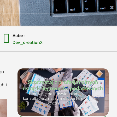
Autor:
Dev_creationX
go
Skorzystaj z profesjonalnych
ch i
usług księgowych i podatkowych
Umów się na indywidualną
konsultację z naszym ekspertem
już dziś.