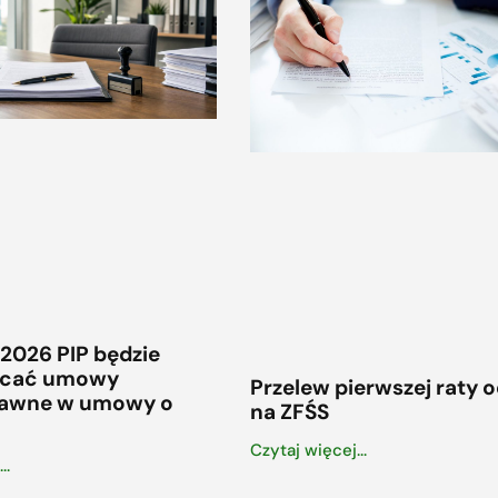
 2026 PIP będzie
ałcać umowy
Przelew pierwszej raty 
rawne w umowy o
na ZFŚS
Czytaj więcej...
..