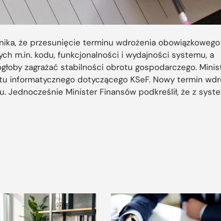
ynika, że przesunięcie terminu wdrożenia obowiązkoweg
 m.in. kodu, funkcjonalności i wydajności systemu, a
łoby zagrażać stabilności obrotu gospodarczego. Minis
ytu informatycznego dotyczącego KSeF. Nowy termin wdr
. Jednocześnie Minister Finansów podkreślił, że z syst