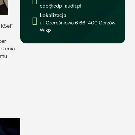
cdp@cdp-audit.pl
Lokalizacja
ul. Czereśniowa 6 66-400 Gorzów
o KSeF
Wlkp
ter
ożenia
emu