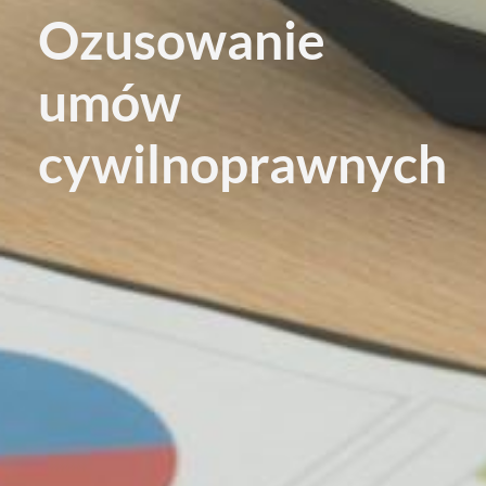
Ozusowanie
umów
cywilnoprawnych