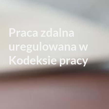
Praca zdalna
uregulowana w
Kodeksie pracy