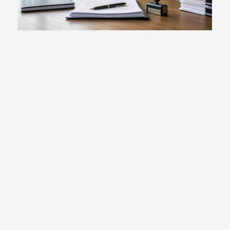
Od 8 lipca 2026 PIP będzie przekształcać
umowy cywilnoprawne w umowy o
pracę
Czytaj więcej...