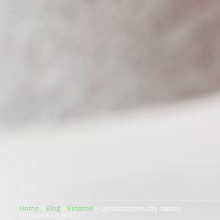
Home
»
Blog
»
Finanse
»
Uproszczenia czy dalsze
komplikacje w VAT?