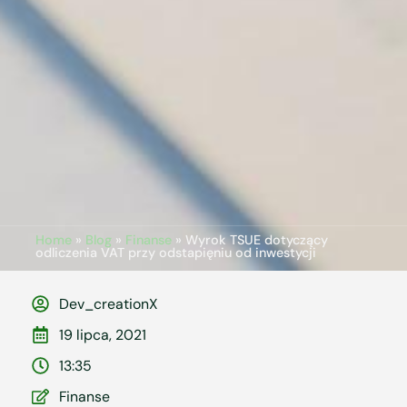
Home
»
Blog
»
Finanse
»
Wyrok TSUE dotyczący
odliczenia VAT przy odstapięniu od inwestycji
Dev_creationX
19 lipca, 2021
13:35
Finanse