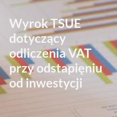
Wyrok TSUE
dotyczący
odliczenia VAT
przy odstapięniu
od inwestycji