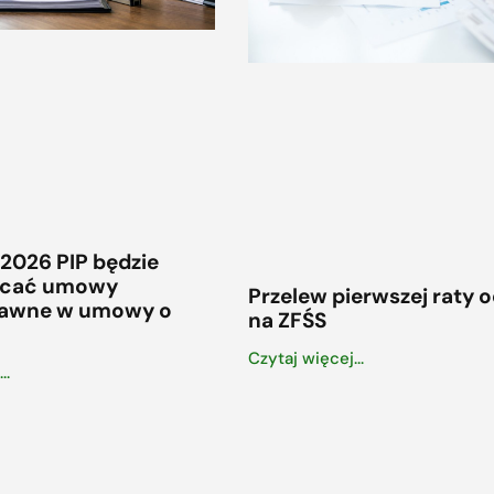
 2026 PIP będzie
ałcać umowy
Przelew pierwszej raty 
rawne w umowy o
na ZFŚS
Czytaj więcej...
..