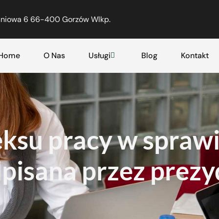
eśniowa 6 66-400 Gorzów Wlkp.
Home
O Nas
Usługi
Blog
Kontakt
ksu pracy w sprawi
isana przez prezy