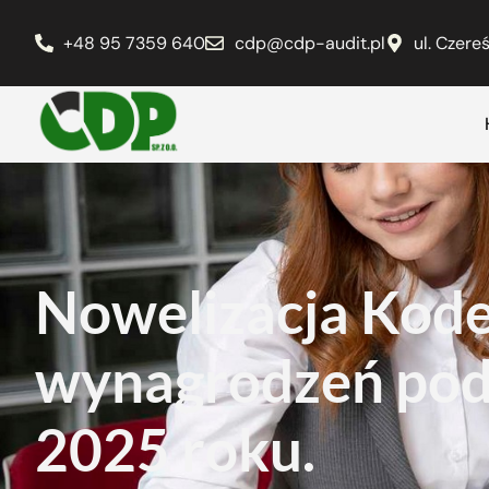
+48 95 7359 640
cdp@cdp-audit.pl
ul. Czer
Nowelizacja Kode
wynagrodzeń podp
2025 roku.