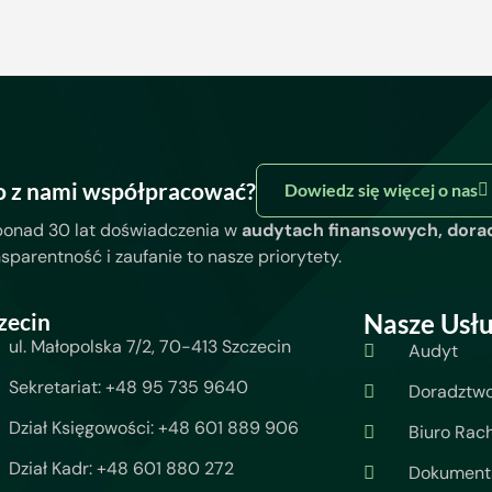
o z nami współpracować?
Dowiedz się więcej o nas
ponad 30 lat doświadczenia w
audytach finansowych, dora
nsparentność i zaufanie to nasze priorytety.
zecin
Nasze Usłu
ul. Małopolska 7/2, 70-413 Szczecin
Audyt
Sekretariat: +48 95 735 9640
Doradztw
Dział Księgowości: +48 601 889 906
Biuro Rac
Dział Kadr: +48 601 880 272
Dokumenta