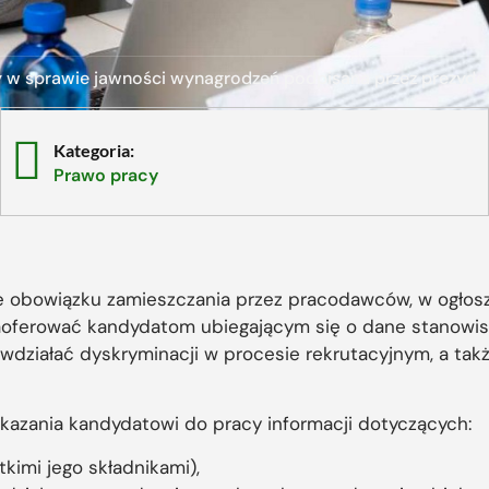
 w sprawie jawności wynagrodzeń podpisana przez prezyden
Kategoria:
Prawo pracy
e obowiązku zamieszczania przez pracodawców, w ogłos
 zaoferować kandydatom ubiegającym się o dane stanowis
wdziałać dyskryminacji w procesie rekrutacyjnym, a takż
azania kandydatowi do pracy informacji dotyczących:
imi jego składnikami),