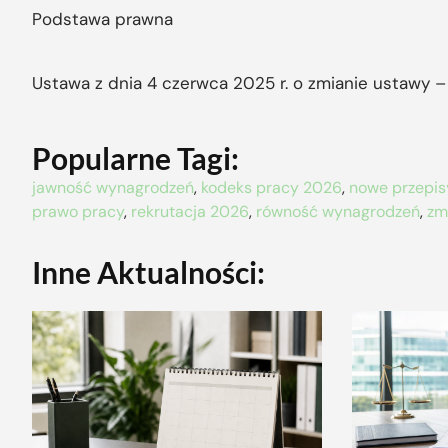
Podstawa prawna
Ustawa z dnia 4 czerwca 2025 r. o zmianie ustawy 
Popularne Tagi:
jawność wynagrodzeń
,
kodeks pracy 2026
,
nowe przepis
prawo pracy
,
rekrutacja 2026
,
równość wynagrodzeń
,
zm
Inne Aktualności: