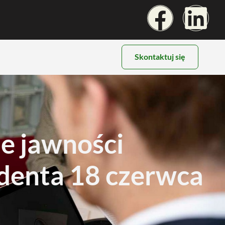
Skontaktuj się
e jawności
denta 18 czerwca