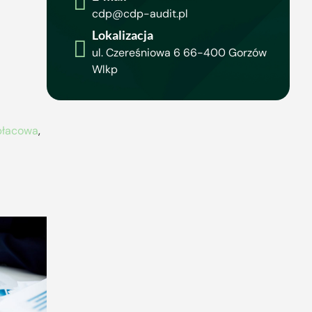
cdp@cdp-audit.pl
Lokalizacja
ul. Czereśniowa 6 66-400 Gorzów
Wlkp
 płacowa
,