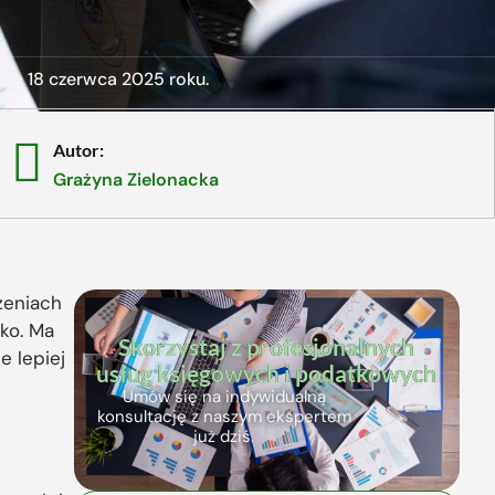
ta 18 czerwca 2025 roku.
Autor:
Grażyna Zielonacka
zeniach
ko. Ma
Skorzystaj z profesjonalnych
e lepiej
usług księgowych i podatkowych
Umów się na indywidualną
konsultację z naszym ekspertem
już dziś.