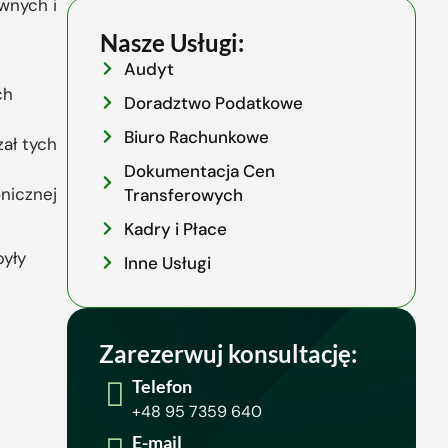
wnych i
Nasze Usługi:
Audyt
ch
Doradztwo Podatkowe
Biuro Rachunkowe
ał tych
Dokumentacja Cen
nicznej
Transferowych
Kadry i Płace
były
Inne Usługi
Zarezerwuj konsultację:
Telefon
+48 95 7359 640
E-mail