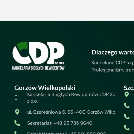
Dlaczego wart
Kancelaria CDP to 
Profesjonalizm, tra
Gorzów Wielkopolski
Szc
Kancelaria Biegłych Rewidentów CDP Sp.
z o.o.
ul. Czereśniowa 6, 66-400 Gorzów Wlkp
Sekretariat: +48 95 735 9640