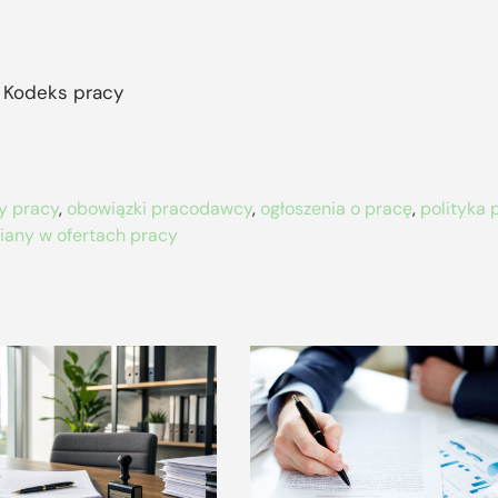
– Kodeks pracy
y pracy
,
obowiązki pracodawcy
,
ogłoszenia o pracę
,
polityka
iany w ofertach pracy